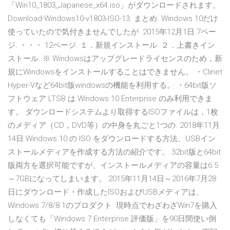
「Win10_1803_Japanese_x64.iso」がダウンロードされます。
Download-Windows10-v1803-ISO-13. まとめ. Windows 10だけ
使っていたので気付きませんでしたが 2015年12月1日 7ペー
ジ. ・・・ 12ページ. １．新規インストール. ２．上書きイン
ストール. ※ Windowsはアップグレードライセンスのため，新
規にWindowsをインストールすることはできません。 ・Clinet
Hyper-Vなど64bit版windowsの機能を利用する。 ・64bit版ソ
フトウェア LTSB は Windows 10 Enterprise のみ利用できま
す。 ダウンロードシステムより取得するISOファイルは，1枚
のメディア（CD，DVD等）の中身を丸ごと1つの. 2018年11月
14日 Windows 10 の ISO をダウンロードする方法、USBイン
ストールメディアを作成する方法の紹介です。 32bit版と64bit
版両方を選択可能ですが、インストールメディアの容量は6.5
～7GBになってしまいます。 2015年11月14日～2016年7月28
日にダウンロード・作成したISOおよびUSBメディアは、
Windows 7/8/8.1のプロダクト 現時点でわざわざWin7を購入
しなくても「Windows 7 Enterprise 評価版」を90日間使い倒