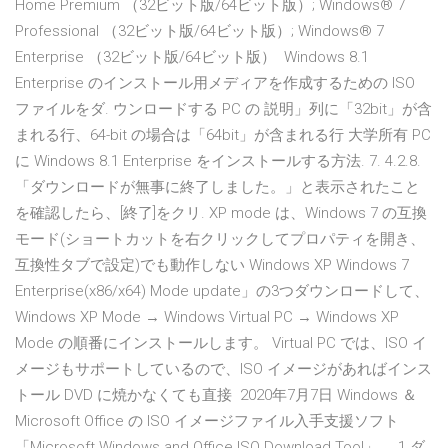
Home Premium （32ビット版/64ビット版）; Windows® 7
Professional （32ビット版/64ビット版）; Windows® 7
Enterprise （32ビット版/64ビット版） Windows 8.1
Enterprise のインストール用メディアを作成するための ISO
ファイルをダ. ウンロードする PC の 説明」列に「32bit」が含
まれる行、64-bit の場合は「64bit」が含まれる行 大学所有 PC
に Windows 8.1 Enterprise をインストールする方法. 7. 4.2.8.
「ダウンロードが無事に終了しました。」と表示されたこと
を確認したら、[終了]をクリ. XP mode は、Windows 7 の互換
モード(ショートカットを右クリックしてプロパティを開き、
互換性タブで設定)でも動作しない Windows XP Windows 7
Enterprise(x86/x64) Mode update」の3つダウンロードして、
Windows XP Mode → Windows Virtual PC → Windows XP
Mode の順番にインストールします。 Virtual PC では、ISO イ
メージもサポートしているので、ISO イメージがあればインス
トール DVD に焼かなくても直接 2020年7月7日 Windows ＆
Microsoft Office の ISO イメージファイル入手支援ソフト
「Microsoft Windows and Office ISO Download Tool」。 1 ダ