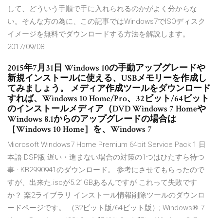
して、どういう手順で手に入れられるのかがよく分からな
い。そんな方の為に、この記事ではWindows7でISOディスク
イメージを無料でダウンロードする方法を解説します。
2017/09/08
2015年7月31日 Windows 10の手動アップグレードや
新規インストールに使える、USBメモリーを作成し
てみましょう。 メディア作成ツールをダウンロード
すれば、Windows 10 Home/Pro、32ビット/64ビット
のインストールメディア（DVD Windows 7 Homeや
Windows 8.1からのアップグレードの場合は
［Windows 10 Home］を、Windows 7
Microsoft Windows7 Home Premium 64bit Service Pack 1 日
本語 DSP版 遅い・進まない場合の対策の1つはひたすら待つ
事 · KB2990941のダウンロード。 参考にさせてもらったので
すが、出来た.isoが5.21GBあるんですが これって失敗です
か？ 楽2ライブラリ インストール情報削除ツールのダウンロ
ードページです。 （32ビット版/64ビット版）; Windows® 7