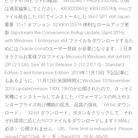
ビットや 64ビットの種類、"Windows 7 PROFESSIONAL"の所
は適宜編集してください。 KB3020369と KB3125574を msuフ
ァイル統合した ISOでインストールした Win7 SP1 x64 Japan
重要: 31+1 オプション: 32 KB3125574 便利なロールアップ更
新 Slipstream the Convenience Rollup Update (April 2016)
with Windows 7 Enterprise x64 ファイルをダウンロードするた
めには Oracle.comのユーザー登録 が必要になります。 ( 日本
オラクルお客様プロファイル Microsoft Windows x64 (64-bit).
ZIP (2.9 GB), See All 12c Release 2. (12.2.0.1.0) - Standard
Edition 2 and Enterprise Edition 2019年11月13日 下記記事に
もあるように、11月12日(米国時間)にWindows 10 November
2019 Update(version 1909, 19H2)が公開されたので、さっそく
実機にインストールしてみました パフォーマンスの向上やエ
ンタープライズ向け機能の拡充、品質の強化. 「64-bit ダウン
ロード」「32-bit ダウンロード」ボタンをクリックして、それ
ぞれ環境に応じたISOファイルをダウンロードします E-MAIL(
必須 ) - 公開されません -. URL. Time limit is exhausted. Please
reload CAPTCHA. 七 − 五 = RapidSSL_SEAL-90x50.