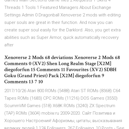
Games Main Sections Game files 2 Requests 1 Skins 4
Threads 1 Tools 1 Featured Managers About Exchange
Settings Admin 0 Dragonball Xenoverse 2 mods with editing
super souls are great in their function. And now you can
create super soul easily for the Darklord. Also, you get extra
abilities such as Super Armor, quick automatically recovery
after
Xenoverse 2 Mods 68 deviations Xenoverse 2 Mods 68
Comments 0 (XV2) Shen Long Realm Stage [X2M]
diegoforfun 15 Comments 11 Favourites (XV2) SDBH
Goku (Grand Priest) Pack [X2M] diegoforfun 9
Comments 13 7 10
2017/10/26 Atari 800 ROMs (5488) Atari ST ROMs (8368) C64
Tapes ROMs (1683) CPC ROMs (11216) DOS Games (3550)
ScummVM Games (518) X68K ROMs (3240) ZX Spectrum
(TAP) ROMs (3604) mobiw.ru 2009-2020. Сайт Позитива и
Хорошего Настроения! Афоризмы, цитаты, высказывания
великих людей 1,124 Followers, 267 Following, 10 Posts - See