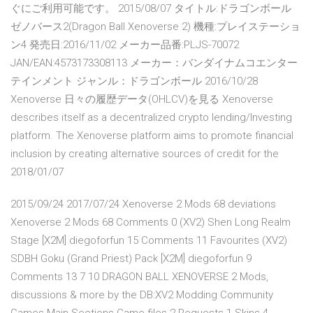
ぐにご利用可能です。 2015/08/07 タイトル:ドラゴンボール
ゼノバース2(Dragon Ball Xenoverse 2) 機種:プレイステーショ
ン4 発売日:2016/11/02 メーカー品番:PLJS-70072
JAN/EAN:4573173308113 メーカー：バンダイナムコエンター
テインメント ジャンル：ドラゴンボール 2016/10/28
Xenoverse 日々の履歴データ(OHLCV)を見る Xenoverse
describes itself as a decentralized crypto lending/Investing
platform. The Xenoverse platform aims to promote financial
inclusion by creating alternative sources of credit for the
2018/01/07
2015/09/24 2017/07/24 Xenoverse 2 Mods 68 deviations
Xenoverse 2 Mods 68 Comments 0 (XV2) Shen Long Realm
Stage [X2M] diegoforfun 15 Comments 11 Favourites (XV2)
SDBH Goku (Grand Priest) Pack [X2M] diegoforfun 9
Comments 13 7 10 DRAGON BALL XENOVERSE 2 Mods,
discussions & more by the DB:XV2 Modding Community