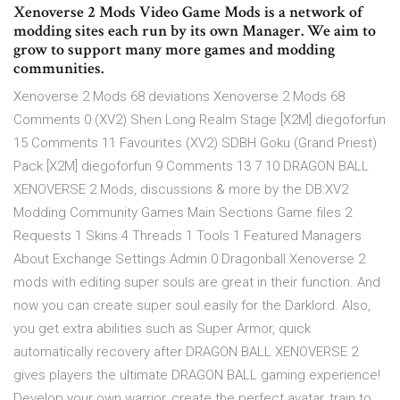
Xenoverse 2 Mods Video Game Mods is a network of
modding sites each run by its own Manager. We aim to
grow to support many more games and modding
communities.
Xenoverse 2 Mods 68 deviations Xenoverse 2 Mods 68
Comments 0 (XV2) Shen Long Realm Stage [X2M] diegoforfun
15 Comments 11 Favourites (XV2) SDBH Goku (Grand Priest)
Pack [X2M] diegoforfun 9 Comments 13 7 10 DRAGON BALL
XENOVERSE 2 Mods, discussions & more by the DB:XV2
Modding Community Games Main Sections Game files 2
Requests 1 Skins 4 Threads 1 Tools 1 Featured Managers
About Exchange Settings Admin 0 Dragonball Xenoverse 2
mods with editing super souls are great in their function. And
now you can create super soul easily for the Darklord. Also,
you get extra abilities such as Super Armor, quick
automatically recovery after DRAGON BALL XENOVERSE 2
gives players the ultimate DRAGON BALL gaming experience!
Develop your own warrior, create the perfect avatar, train to