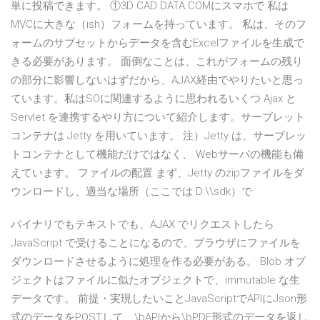
単に投稿できます。 ①3D CAD DATA.COMにスマホで 私は
MVCに大きな（ish）フォームを持っています。 私は、そのフ
ォームのサブセットからデータを含むExcelファイルを生成で
きる必要があります。 面倒なことは、これがフォームの残り
の部分に影響しないはずだから、AJAX経由でやりたいと思っ
ています。私はSOに関連するように思われるいくつ Ajax と
Servlet を連携するやり方について紹介します。サーブレット
コンテナは Jetty を用いています。 注）Jetty は、サーブレッ
トコンテナとして機能だけではなく、 Webサーバの機能も備
えています。 ファイルの配置 まず、Jetty のzipファイルをダ
ウンロードし、適当な場所（ここでは D:\\sdk）で
バイナリでもテキストでも、AJAX でリクエストしたら
JavaScript で受けることになるので、ブラウザにファイルを
ダウンロードさせるように処理を作る必要がある。 Blob オブ
ジェクトはファイルに似たオブジェクトで、immutable な生
データです。 前提・実現したいことJavaScriptでAPIにJson形
式のデータをPOSTして、\bAPIから\bPDF形式のデータを返し