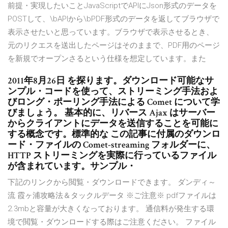
前提・実現したいことJavaScriptでAPIにJson形式のデータを
POSTして、\bAPIから\bPDF形式のデータを返してブラウザで
表示させたいと思っています。ブラウザで表示させるとき、
元のリクエスを送出したページはそのままで、PDF用のページ
を新規でオープンさるという仕様を想定しています。また
2011年8月26日 を探ります。ダウンロード可能なサ
ンプル・コードを使って、ストリーミング手法およ
びロング・ポーリング手法による Comet について学
びましょう。 基本的に、リバース Ajax はサーバー
からクライアントにデータを送信することを可能に
する概念です。標準的な この記事に付属のダウンロ
ード・ファイルの Comet-streaming フォルダーに、
HTTP ストリーミングを実際に行っているファイル
が含まれています。サンプル・
下記のリンクから閲覧・ダウンロードできます。 ダンディ～
流 霞ヶ浦攻略法＆タックルデータ ※ご注意※ pdfファイルは
2.3mbと容量が大きくなっております。 通信料が発生する環
境で閲覧・ダウンロードする際はご注意ください。 ファイル