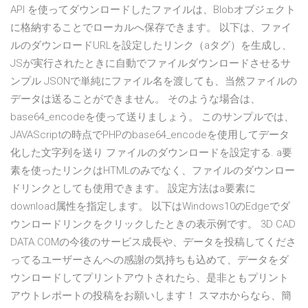
API を使ってダウンロードしたファイルは、Blobオブジェクト
に格納することでローカルへ保存できます。 以下は、ファイ
ルのダウンロードURLを設定したリンク（aタグ）を生成し、
JSが実行されたときに自動でファイルダウンロードさせるサ
ンプル JSONで単純にファイル名を渡しても、当然ファイルの
データは送ることができません。 そのような場合は、
base64_encodeを使って送りましょう。 このサンプルでは、
JAVAScriptの時点でPHPのbase64_encodeを使用してデータ
化した文字列を送り ファイルのダウンロードを設定する. a要
素を使ったリンクはHTMLのみでなく、ファイルのダウンロー
ドリンクとしても使用できます。 設定方法はa要素に
download属性を指定します。 以下はWindows10のEdgeでダ
ウンロードリンクをクリックしたときの表示例です。 3D CAD
DATA.COMの今後のサービス成長や、データを投稿してくださ
ってるユーザーさんへの感謝の気持ちも込めて、データをダ
ウンロードしてプリントアウトされたら、是非ともプリント
アウトレポートの投稿をお願いします！ スマホからなら、簡