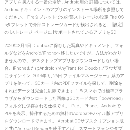
アプリを購入する一番の場所 . Android用の 詳細については、
Androidドキュメントのアプリのインストール場所を参照して
ください。 Fireタブレットでの外部ストレージの設定 Fire OS
5タブレットで外部ストレージカードが検出されると、 [設定]
の [ストレージ] ページに [サポートされているアプリをSD
2020年3月4日 Dropboxに保存した写真やドキュメント、フォ
ルダなどをAndroid/iPhoneへ移したいですが、方法がわかり
ませんので、 デスクトップアプリをダウンロードしない場
合、iPhoneまたはAndroidでAnyTrans for Cloudのブラウザ版
にサインイン 2014年9月26日 ファイルマネージャー」系のア
プリを使って、SDカード内のPDFファイルを探して、削除を
すればデータは完全に削除できます！ ※スマホでは標準ブラ
ウザからダウンロードした画像はSDカード内の「download」
フォルダに保存される仕様です。 iPad、iPhone、Androidで
PDFを表示、操作するための無料のAcrobatモバイル版アプリ
をダウンロードできます。 Acrobat DCサブスクリプション版
と共にAcrobat Readerを使用すれば、スマートフォンやタブ