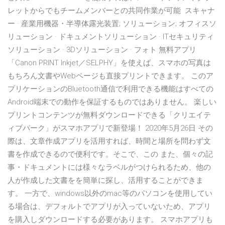
レットからでもチームメンバーとの共同作業が可能 スキャナ
ー · 産業用機器・半導体露光装置; ソリューション; オフィスソ
リューション · ドキュメントソリューション · ITセキュリティ
ソリューション · 3Dソリューション · フォト 無料アプリ
「Canon PRINT Inkjet／SELPHY」を使えば、スマホの写真は
もちろん文書やWebページも直接プリントできます。 このア
プリケーションのBluetooth通信で利用できる機能はすべての
Android端末での動作を保証するものではありません。 楽しい
プリントコンテンツが無料ダウンロードできる「クリエイテ
ィブパーク」がスマホアプリで新登場！ 2020年5月26日 その
際は、文章作成アプリを活用すれば、時間と場所を問わず文
書を作成できるので便利です。そこで、この また、個々の記
事・ドキュメントには様々なラベルがつけられるため、他の
人が作成した文書をを簡単に探し、活用することができま
す。 一方で、windows以外のmac等のパソコンを使用してい
る場合は、デフォルトでアプリが入っていないため、アプリ
を購入しダウンロードする必要があります。 スマホアプリも