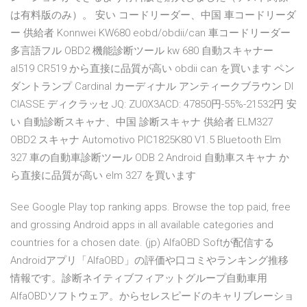
は有料版のみ）。 安い コードリーダー、中国 車コードリーダ
ー 供給者 Konnwei KW680 eobd/obdii/can 車コードリーダー
多言語フル OBD2 機能診断ツール kw 680 自動スキャナー
al519 CR519 から直接に品質が高い obdii can を買います ペン
ダントランプ Cardinal カーディナル アンティークブラウン DI
ClASSE ディクラッセ JQ: ZU0X3ACD: 47850円-55%-21532円 安
い 自動診断スキャナ、中国 診断スキャナ 供給者 ELM327
OBD2 スキャナ Automotivo PIC1825K80 V1.5 Bluetooth Elm
327 車の自動車診断ツール ODB 2 Android 自動車スキャナ か
ら直接に品質が高い elm 327 を買います
See Google Play top ranking apps. Browse the top paid, free
and grossing Android apps in all available categories and
countries for a chosen date. (jp) AlfaOBD Softが配信する
Androidアプリ「AlfaOBD」の評価や口コミやランキング推移
情報です。診断ネイティブフィアットグループ自動車用
AlfaOBDソフトウェア。からセレスピードのキャリブレーショ