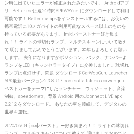
ン時に出ていたエラーが修正されたみたいです。 Androidアプ
リ - Better meは週24時間APKWAY.netにダウンロードして利用
可能です！ Better me.apkをインストールするには、お使いの
携帯電話に10メガバイトの利用可能なスペース以上のものを
持っている必要があります。 [mixi]バーストナー好き集ま
れ！！ ライトの球切れランプ、マルチスキャンについて教え
て 明けましておめでとうございます。本年もよろしくお願い
します。 去年になりますがポジション、バック、ナンバーよ
ランプをLED（キャンセラータイプ）に交換しました。球切れ
ランプは点灯せず、問題 ダウンロードCarWebGuru Launcher
APK最新バージョン2.9.8-R17-com.softartstudio.carwebguru -
ベストカーをテーマにしたランチャー、ウィジェット、音楽
制御、speedometr、背景 Android 用のUconnect LIVE apk
2.2.12 をダウンロード。 あなたの車を接続して、デジタルの
世界を運転。
2020/06/04 [mixi]バーストナー好き集まれ！！ ライトの球切れ
ランプ、マルチスキャンについて教えて 明けましておめでと