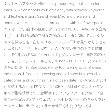
ネットへのアクセス Alfred is a productivity application for
macOS, which boosts your efficiency with hotkeys, keywords
and text expansion. Search your Mac and the web, and
control your Mac using custom actions with the Powerpack.
PCとケーブル自体の接続テストはport3でOK。 AlfaDiagを立ち
上げ、 まずは配線の立派な左側のコネクタに繋いでコネクシ
ョンを試みるも… ありゃりゃ、エンジンECUが見つかりません
と出ました。 リードが2本しか入ってない右側のも同じ結果
に。 PC 用の ePSXe for Android をダウンロード - 無料2020バ
ージョン。インストールして、Windows PC 10.8.7 と MAC OS
のために楽しむ See Google Play top ranking apps. Browse
the top paid, free and grossing Android apps in all available
categories and countries for a chosen date. (jp) AlfaOBD Soft
が配信するAndroidアプリ「AlfaOBD」の評価や口コミやラン
キング推移情報です。診断ネイティブフィアットグループ自
動車用AlfaOBDソフトウェア。からセレスピードのキャリブレ
ーション時に出ていたエラーが修正されたみたいです。