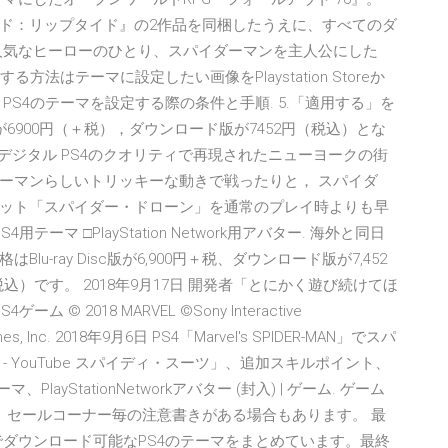
ド：リップタイド』の2作品を同梱したうえに、すべてのダ
人気なヒーローのひとり、スパイダーマンを主人公にした
法はテーマに設定したい画像をPlaystation Storeか
S4のテーマを設定する際の条件と手順. 5.「適用する」を
版が6900円（＋税），ダウンロード版が7452円（税込）とな
デジタル PS4のクオリティで再現されたニューヨークの街
ーマンらしいトリッキーな動きで戦ったりと， スパイダ
ット「スパイダー・ドローン」を通常のプレイ時よりも早
4用テーマ □PlayStation Network用アバター. 海外と同日
格はBlu-ray Disc版が6,900円＋税、ダウンロード版が7,452
込）です。 2018年9月17日 開発者「とにかく遊び続けてほ
ーム © 2018 MARVEL ©Sony Interactive
 Games, Inc. 2018年9月6日 PS4「Marvel's SPIDER-MAN」でスパ
 YouTube スパイディ・スーツ」、追加スキルポイント、
yStationNetworkアバター (封入) | ゲーム. ゲーム
ク、セールコーナー毎の注意書きがある場合もあります。 最
でダウンロード可能なPS4のテーマをまとめています。最終