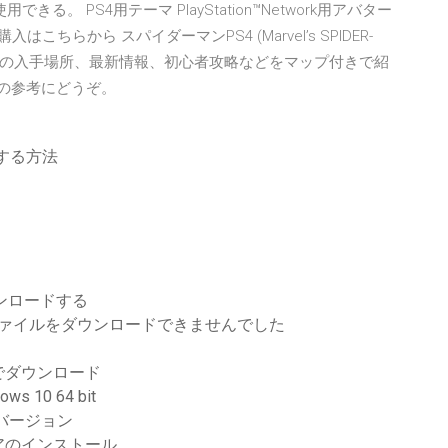
。 PS4用テーマ PlayStation™Network用アバター
の予約購入はこちらから スパイダーマンPS4 (Marvel’s SPIDER-
イテムの入手場所、最新情報、初心者攻略などをマップ付きで紹
略の参考にどうぞ。
する方法
ウンロードする
からファイルをダウンロードできませんでした
でダウンロード
 10 64 bit
バージョン
アのインストール