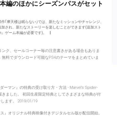
ーム本編のほかにシーズンパスがセット
ーDLC 3部作｢摩天楼は眠らない｣では、新たなミッションやチャレンジ、
追加され、新たなストーリーを楽しむことができます(追加スト
-Man』ゲーム本編が必要です)。
へのリンク、セールコーナー毎の注意書きがある場合もありま
 無料でダウンロード可能なPS4のテーマをまとめていま
 『スパイダーマン』の特典の受け取り方・方法 - Marvel's Spider-
 』が届きました。 初回生産限定特典としてさまざまな特典が付
。 2019/01/19
ーバース』オリジナル特典映像付きデジタルセル版が配信開始。