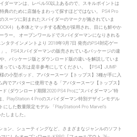
スパイダーマンは、レベル50以上あるので、スキルポイントは
典のために店舗をまわって探すほどではない。 PS4 Pro
のスーツに刻まれたスパイダーのマークが施されていま
HOCK4）も本体とマッチする配色が採用され、目にも鮮やか
レーラー。 オープンワールドでスパイダーマンになりきれる
タテインメントより 2018年9月7日 発売のPS4対応ゲー
イダーマン) 」。 PS4スパイダーマンの販売されているパッケージの違
や、パッケージ版とダウンロード版の違いを解説していま
っている方は是非参考にしてください。 【PS4】JUMP
ザ様の小型ポッド、アバタースーツ【トップス】3種が手に入
定】 ゲーム内でアバターに使用できる「アバタースーツ【トップス】
ダウンロード期限2020 PS4 Proに“スパイダーマン”特
ayStation 4 Proのスパイダーマン特別デザインモデル
にした数量限定モデル 「PlayStation4 Pro Marvel’s
を開始いたしました。
Gやアクション、シューティングなど、さまざまなジャンルのソフト
マにしたオープンワールドRPG『フォールアウト 76』。