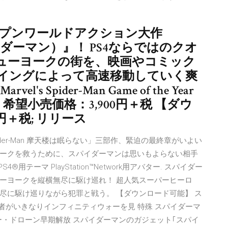
専用オープンワールドアクション大作
n（スパイダーマン）』！ PS4ならではのクオ
ューヨークの街を、映画やコミック
イングによって高速移動していく爽
 Spider-Man Game of the Year
ジ版】希望小売価格：3,900円＋税 【ダウ
円＋税; リリース
el’s Spider-Man 摩天楼は眠らない」三部作、緊迫の最終章がいよい
ークを救うために、スパイダーマンは思いもよらない相手
®用テーマ PlayStation™Network用アバター. スパイダー
ーヨークを縦横無尽に駆け巡れ！ 超人気スーパーヒーロ
尽に駆け巡りながら犯罪と戦う。 【ダウンロード可能】 ス
心者がいきなりインフィニティウォーを見 特殊 スパイダーマ
ダー・ドローン早期解放 スパイダーマンのガジェット｢スパイ