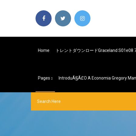
Home
トレントダウンロードgraceland S01e08 7
Pages
IntroduÃ§Ã£o A Economia Gregory Mank