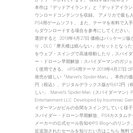
本作は『デッドアイランド』と『デッドアイラン
ウンロードコンテンツを収録。 アメリカで最も
PS4用ゲームソフト。 また、テーマを有料で入手する方
らダウンロードする場合を参考にしてください。 P
選択すると 2018年4月27日 価格はパッケージ
り，DLC「摩天楼は眠らない」がセットとなった
をウェブ・スイングで高速移動したり，スパイダ
ー・ドローン早期解放：スパイダーマンのガジェ
く使用できる。 ○PS4用テーマ 2018年4月27日 □PS
発売が嬉しい『Marvel's Spider-Man』。本作の価
円（税込）、デジタルデラックス版が9,612円（税
しい」. Marvel's Spider-Man（スパイダーマン）PS4ゲ
Entertainment LLC. Developed by Insomniac
イダーマンがビルの合間をスイングしていく様子 -
スパイダー・ドローン早期解放、PS4カスタムテーマ、Pla
メーカーの公式セール告知やPS Blogへのリン
近追加されたセールを知りたい方はこちら 無料