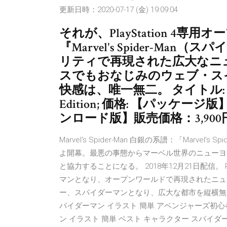
更新日時：2020-07-17 (金) 19:09:04
それが、PlayStation 4
『Marvel's Spider-Ma
リティで再現された広大なニ
スでもおなじみのウェブ・ス
快感は、唯一無二。 タイトル: Marvel's
Edition; 価格: 【パッケー
ンロード版】販売価格：3,900
Marvel's Spider-Man 白銀の系譜：「Marv
よ開幕。最悪の事態からマーベル世界のニューヨ
と協力することになる。 2018年12月21日配信。 PS4
マンとなり、オープンワールドで再現されたニュ
ー、スパイダーマンとなり、広大な都市を縦横無
パイダーマン イラスト 簡単 アベンジャーズ初
ン イラスト 簡単 ベスト キャラクター スパイ