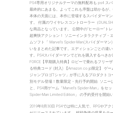
PS4専用オリジナルテーマの無料配布も ps4 
最終的にあまる。よってこれも序盤は助かるが、特
本体の天面には、本作に登場するスパイダーマン
す。 付属のワイヤレスコントローラー（DUALS
な商品となっています。 公開中の”ヒーロー”ト
超爽快アクション！ ソニーインタラクティブ・エン
ムソフト「 Marvel’s Spider-Man(スパ
いをまとめた記事です。エディションごとの違い
す。PS4スパイダーマンでどれを購入するべきか迷
FORCE【早期購入特典】ロビーで乗れるフリー
る特典コード (封入) 【Amazon.co.jp限
ジャンプロゴTシャツ」が手に入るプロダクトコード (
別モデル登場！数量限定・先行予約開始. ソニーは、Pl
と、PS4用ゲーム「Marvel’s Spider-Man」をセット
Spider-Man Limited Edition」 の予約受付
2019年8月30日 PS4では特に人気で、RP
がリリースされています。 核戦争後の世界をテー