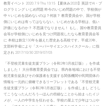
教育イベント 2020.7.9 Thu 13:15 【夏休み2020】英語でAI・プ
ログラミング いじめ問題 昨今のいじめ問題の中で、学校側が
中々いじめを認めないのは？何故？ 教育委員会や、国が学校
側にいじめは有ってはならない、いじめがある学校は、低い
評価になるのか？ 不思議でなりません！ もし、国や教育委員
会等が学校側にいじめを見つけ問題視したなら教育委員会等
に 本校は創立130年を越えた歴史ある高校です。平成20年、
文部科学省により「スーパーサイエンスハイスクール」に指
定され 2017/10/30 2019/07/03
「不登校児童生徒支援プラン（令和2年3月改訂版）」を作成
しました！ 大分県教育委員会では、県内各地域における不登
校児童生徒及びその保護者を支援する関係機関や民間団体の
情報を一元的に俯瞰できるリーフレットである「不登校児童
生徒支援プラン（令和2年3月改訂版）」を作成しまし どうし
てこうなったんだろう―ほんの些細なことから始まったイジ
メが、一人の中学生を狂わせる。学校の屋上で少年はつぶや