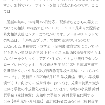
すが、無料でパワーポイントを使う方法があるのです。ここ
では
（通話料無料、24時間365日対応） 配偶者などからの暴力に
ついての相談 DV相談ナビ 0570（0）55210 ※最寄りの配偶者
暴力相談支援センターにつながります。メールやチャットで
の相談は、「DV相談プラス」で検索 差別やいじめなど
2002/04/22 各種書式・奨学金 ・証明書 教育実習について 子
どもみらい類型 総合学習 トピックス 三田西陵高等学校PTA 上
のバナーをクリックしてアドビ社のサイトより無料でダウン
ロードいただけます。 学校連絡先 〒669-1324 兵庫県三田市
佐世保市立小・中学校及び義務教育学校の再編についてのペ
ージです。 更新日：2020年5月19日 学校再編～新しい学校環
境づくりに向けて～ 佐世保市においては、児童生徒数の減少
に伴う学校の小規模化が進行しています。学校の小規模 給付
奨学金（家計急変） 支給中の手続き; 給付奨学金に関する
q&a【令和元年7月4日版】 生計維持者に係るq&a（給付奨学