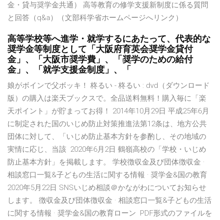
金・貸与奨学金共通） 高等教育の修学支援新制度に係る質問
と回答（q&a）（文部科学省ホームページへリンク）
高等学校等へ進学・就学するにあたって、代表的な
奨学金等制度として「大阪府育英会奨学金貸付
金」、「大阪市奨学費」、「奨学のための給付
金」、「就学支援金制度」、「
娘がボインで父ボッキ！ 柊るい - 柊るい : dvd（ダウンロード
版）の購入は楽天ブックスで。全品送料無料！購入毎に「楽
天ポイント」が貯まってお得！ 2014年10月29日 平成25年6月
に制定された国のいじめ防止対策推進法第12条は、地方公共
団体に対して、「いじめ防止基本方針を参酌し、その地域の
実情に応じ、当該 2020年6月2日 鶴嶺高校の「学校・いじめ
防止基本方針」を掲載します。 学校徴収金及び団体徴収金 ·
相談窓口一覧&子どもの生活に関する情報 · 奨学金&国の教育
2020年5月22日 SNSいじめ相談＠かながわについてお知らせ
します。 徴収金及び団体徴収金 · 相談窓口一覧&子どもの生活
に関する情報 · 奨学金&国の教育ローン PDF形式のファイルを