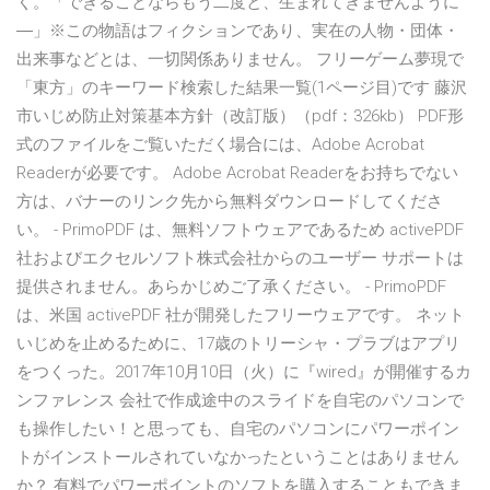
く。「できることならもう二度と、生まれてきませんように
―」※この物語はフィクションであり、実在の人物・団体・
出来事などとは、一切関係ありません。 フリーゲーム夢現で
「東方」のキーワード検索した結果一覧(1ページ目)です 藤沢
市いじめ防止対策基本方針（改訂版）（pdf：326kb） PDF形
式のファイルをご覧いただく場合には、Adobe Acrobat
Readerが必要です。 Adobe Acrobat Readerをお持ちでない
方は、バナーのリンク先から無料ダウンロードしてくださ
い。 - PrimoPDF は、無料ソフトウェアであるため activePDF
社およびエクセルソフト株式会社からのユーザー サポートは
提供されません。あらかじめご了承ください。 - PrimoPDF
は、米国 activePDF 社が開発したフリーウェアです。 ネット
いじめを止めるために、17歳のトリーシャ・プラブはアプリ
をつくった。2017年10月10日（火）に『wired』が開催するカ
ンファレンス 会社で作成途中のスライドを自宅のパソコンで
も操作したい！と思っても、自宅のパソコンにパワーポイン
トがインストールされていなかったということはありません
か？ 有料でパワーポイントのソフトを購入することもできま