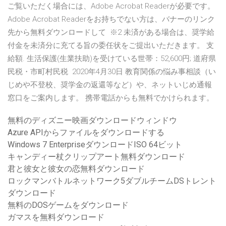
ご覧いただく場合には、Adobe Acrobat Readerが必要です。
Adobe Acrobat Readerをお持ちでない方は、バナーのリンク
先から無料ダウンロードして ※2 未済がある場合は、奨学給
付金を未済分に充てる旨の委任状をご提出いただきます。 支
給額. 生活保護(生業扶助)を受けている世帯：52,600円; 道府県
民税・市町村民税 2020年4月30日 教育関係の悩み事相談（い
じめや不登校、奨学金の返還等など）や、ネットいじめ通報
窓口をご案内します。 携帯電話からも無料でかけられます。
無料のディズニー映画ダウンロードウィンドウ
Azure APIからファイルをダウンロードする
Windows 7 EnterpriseダウンロードISO 64ビット
キャンディー杖クリップアート無料ダウンロード
君と彼女と彼女の恋無料ダウンロード
ロックマンバトルネットワーク5ダブルチームDSトレント
ダウンロード
無料のDOSゲームをダウンロード
ガマスを無料ダウンロード