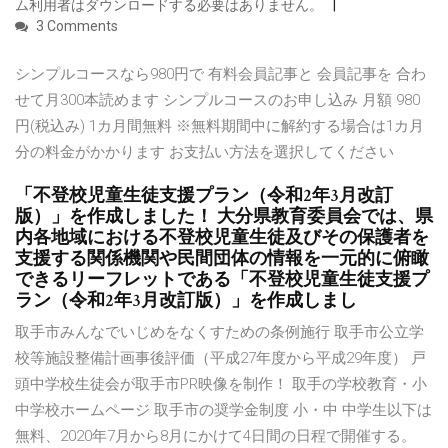
ム利用者はダウンロードする必要はありません。
3 Comments
シンプルコースなら980円で 有料会員記事と 会員記事を 合わ
せて月300本読めます シンプルコースのお申し込み 月額 980
円(税込み) 1カ月間無料 ※無料期間中に解約する場合は1カ月
分の料金がかかります お支払い方法を選択してください
「不登校児童生徒支援プラン（令和2年3月改訂
版）」を作成しました！ 大分県教育委員会では、県
内各地域における不登校児童生徒及びその保護者を
支援する関係機関や民間団体の情報を一元的に俯瞰
できるリーフレットである「不登校児童生徒支援プ
ラン（令和2年3月改訂版）」を作成しまし
取手市みんなでいじめをなくすための条例施行 取手市公立学
校等施設整備計画事後評価（平成27年度から平成29年度） 戸
頭中学校生徒会が取手市PR映像を制作！ 取手の学校教育・小
中学校ホームページ 取手市の奨学金制度 小・中 中学生以下は
無料、2020年7月から8月にかけて4日間の日程で開催する。